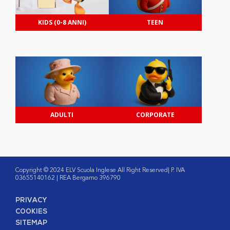
KIDS (0-8 ANNI)
TEEN
ADULTI
CORPORATE
Copyright © 2024 ELV Scuola Inglese All Right Reserved| P. IVA
03655140162 | REA Bergamo 396790
PRIVACY
COOKIES
SITEMAP