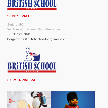
SEDE SERIATE
Seriate (BG)
Via Tonale 1, Albano Sant’Alessandro
Tel.
3519307820
bergamoest@britishschoolbergamo.com
CORSI PRINCIPALI