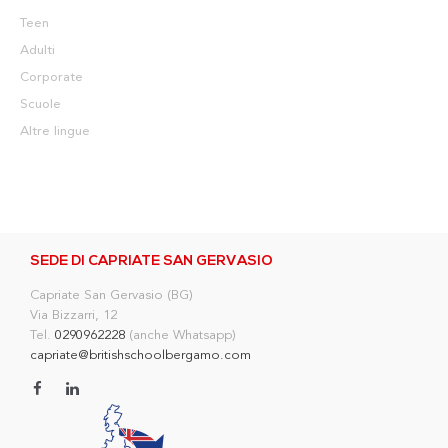
Teen
Adulti
Corporate
Scuole
Altre lingue
SEDE DI CAPRIATE SAN GERVASIO
Capriate San Gervasio (BG)
Via Bizzarri, 12
Tel.
0290962228
(anche Whatsapp)
capriate@britishschoolbergamo.com