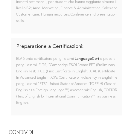
incontri settimanali, per studenti che hanno raggiunto almeno il
livello B2; Aree: Marketing, Finance & Administration, Sales and
Customer care, Human resources, Conference and presentation
skills.
Preparazione a Certificazioni
:
ELV è ente certificatore per gli esami
LanguageCert
e prepara
per gli esami IELTS, “Cambridge ESOL”come PET (Preliminary
English Test), FCE (First Certificate in English), CAE (Certificate
In Advanced English), CPE (Certificate of Proficiency in English) e
per gli esami “ETS” United States of America: TOEFL® (Test of
English as a Foreign Language™) as academic English, TOEIC®
(Test of English for International Communication™) as business
English.
CONDIVIDI