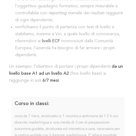
l’oggettivo guadagno formativo, sempre misurabile e
controllabile con
reporting
mensile dei risultati raggiunti
di ogni dipendente;
verifichiamo il punto di partenza con test di livello e
stabiliamo, insieme a Voi, a quale livello di conoscenza,
riferendoci ai
livelli ECF
riconosciuti dalla Comunità
Europea, l’azienda ha bisogno di far arrivare i propri
dipendenti.
Un esempio: l’obiettivo di portare i propri dipendenti
da un
livello base A1 ad un livello A2
(fine livello base) si
raggiunge in soli
6/7 mesi
.
Corso in classi
:
corso da 7 mesi, strutturato in 1 incontro a settimana da 1.5 h con
docente madrelingua e una media di 3 ore di preparazione
autonoma guidata, strutturata ed interattiva a casa, necessaria per
la pratica verbale con il docente madrelingua. E’ altresì possibile