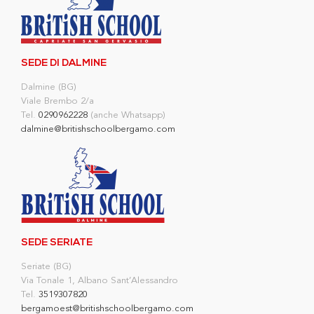
SEDE DI DALMINE
Dalmine (BG)
Viale Brembo 2/a
Tel.
0290962228
(anche Whatsapp)
dalmine@britishschoolbergamo.com
SEDE SERIATE
Seriate (BG)
Via Tonale 1, Albano Sant’Alessandro
Tel.
3519307820
bergamoest@britishschoolbergamo.com