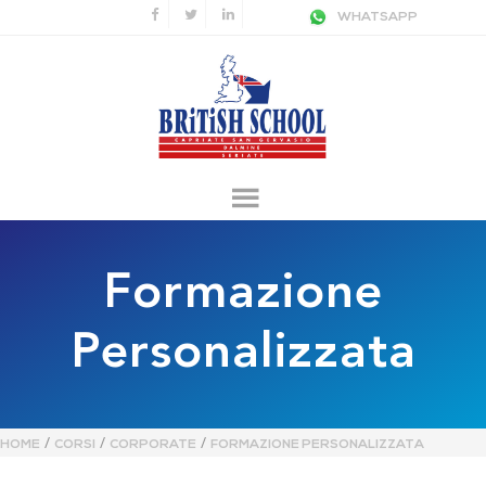
WHATSAPP
Formazione
Personalizzata
/
/
/
HOME
CORSI
CORPORATE
FORMAZIONE PERSONALIZZATA