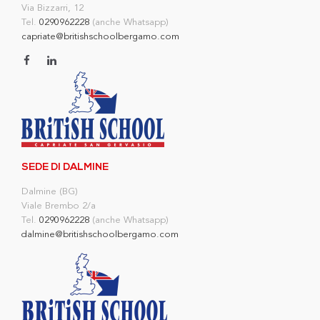
Via Bizzarri, 12
Tel.
0290962228
(anche Whatsapp)
capriate@britishschoolbergamo.com
SEDE DI DALMINE
Dalmine (BG)
Viale Brembo 2/a
Tel.
0290962228
(anche Whatsapp)
dalmine@britishschoolbergamo.com