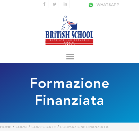
WHATSAPP
Formazione
Finanziata
/
/
/
HOME
CORSI
CORPORATE
FORMAZIONE FINANZIATA