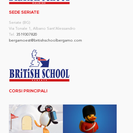
SEDE SERIATE
Seriate (BG)
Via Tonale 1, Albano Sant’Alessandro
Tel.
3519307820
bergamoest@britishschoolbergamo.com
CORSI PRINCIPALI