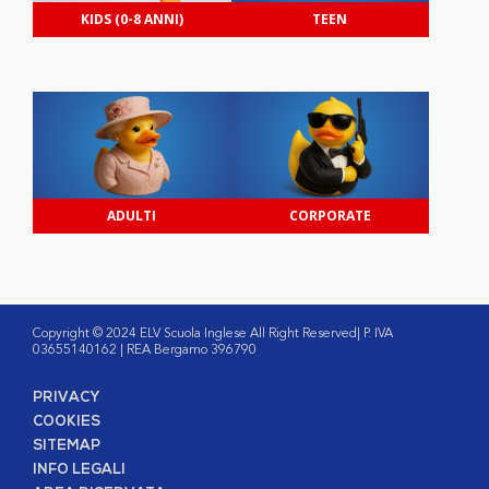
KIDS (0-8 ANNI)
TEEN
ADULTI
CORPORATE
Copyright © 2024 ELV Scuola Inglese All Right Reserved| P. IVA
03655140162 | REA Bergamo 396790
PRIVACY
COOKIES
SITEMAP
INFO LEGALI