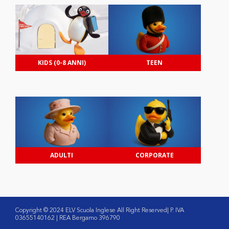
KIDS (0-8 ANNI)
TEEN
ADULTI
CORPORATE
Copyright © 2024 ELV Scuola Inglese All Right Reserved| P. IVA
03655140162 | REA Bergamo 396790